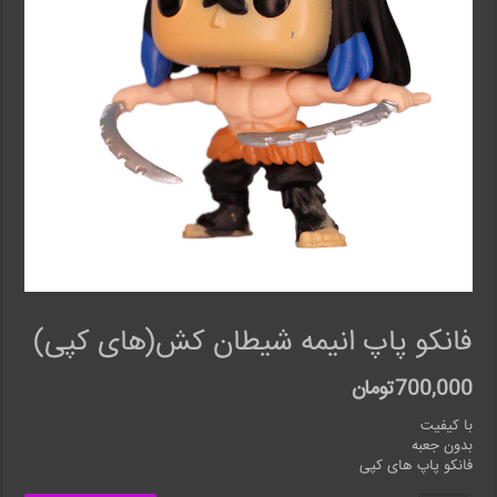
فانکو پاپ انیمه شیطان کش(های کپی)
700,000
تومان
با کیفیت
بدون جعبه
فانکو پاپ های کپی