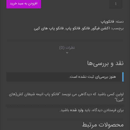
فانکو
افزودن به سبد خرید
پاپ
انیمه
شیطان
دسته:
فانکوپاپ
کش(های
کپی)
برچسب:
اکشن فیگور
,
فانکو
,
فانکو پاپ
,
فانکو پاپ های کپی
عدد
نظرات (0)
نقد و بررسی‌ها
هنوز بررسی‌ای ثبت نشده است.
اولین کسی باشید که دیدگاهی می نویسد “فانکو پاپ انیمه شیطان کش(های
کپی)”
برای فرستادن دیدگاه، باید
وارد شده
باشید.
محصولات مرتبط