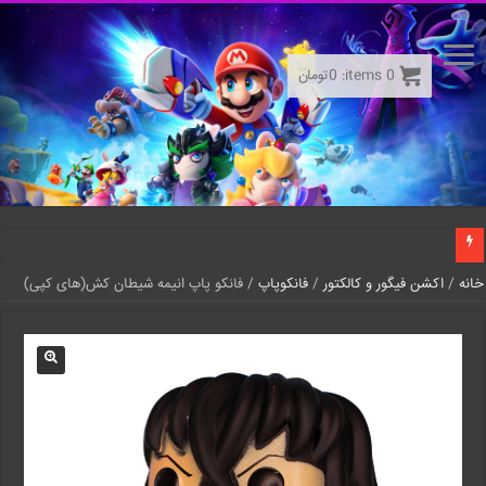
0
items:
0
تومان
خانه
/
اکشن فیگور و کالکتور
/
فانکوپاپ
/ فانکو پاپ انیمه شیطان کش(های کپی)