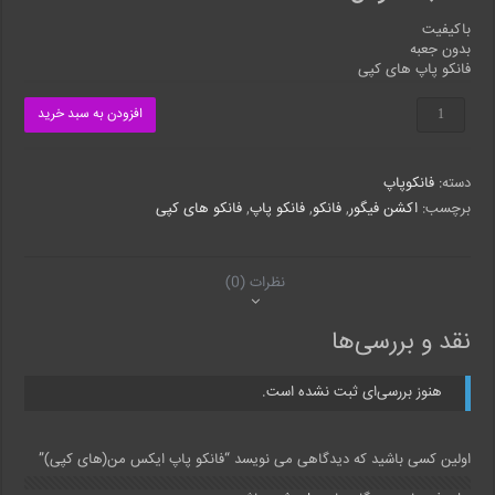
باکیفیت
بدون جعبه
فانکو پاپ های کپی
فانکو
افزودن به سبد خرید
پاپ
ایکس
من(های
دسته:
فانکوپاپ
کپی)
عدد
برچسب:
اکشن فیگور
,
فانکو
,
فانکو پاپ
,
فانکو های کپی
نظرات (0)
نقد و بررسی‌ها
هنوز بررسی‌ای ثبت نشده است.
اولین کسی باشید که دیدگاهی می نویسد “فانکو پاپ ایکس من(های کپی)”