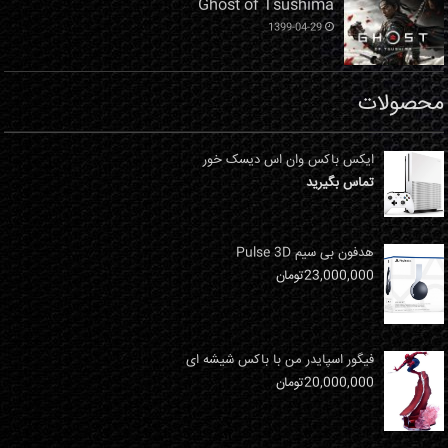
Ghost of Tsushima
1399-04-29
محصولات
ایکس باکس وان اس دیسک خور
تماس بگیرید
هدفون بی سیم Pulse 3D
23,000,000
تومان
فیگور اسپایدر من با باکس شیشه ای
20,000,000
تومان