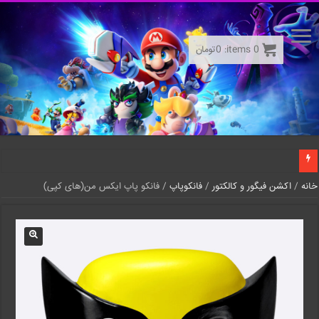
0
items:
0
تومان
خانه
/
اکشن فیگور و کالکتور
/
فانکوپاپ
/ فانکو پاپ ایکس من(های کپی)