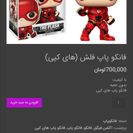
فانکو پاپ فلش (های کپی)
700,000
تومان
با کیفیت
بدون جعبه
فانکو پاپ های کپی
فانکو
افزودن به سبد خرید
پاپ
فلش
(های
دسته:
فانکوپاپ
کپی)
عدد
برچسب:
اکشن فیگور
,
فانکو
,
فانکو پاپ
,
فانکو پاپ های کپی