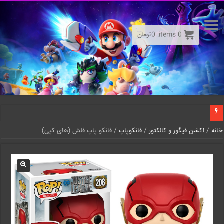
0
items:
0
تومان
خانه
/
اکشن فیگور و کالکتور
/
فانکوپاپ
/ فانکو پاپ فلش (های کپی)