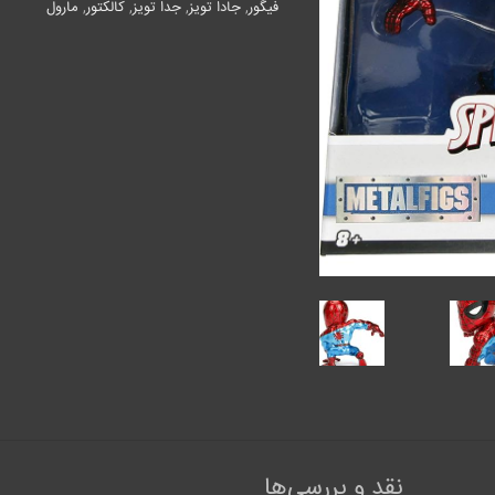
عدد
فیگور
,
جادا تویز
,
جدا تویز
,
کالکتور
,
مارول
نقد و بررسی‌ها