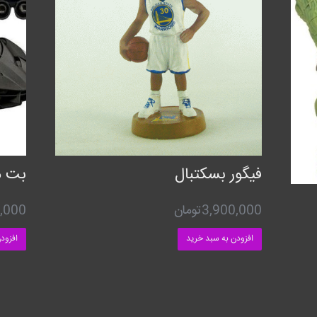
فیگور بسکتبال
بت م
3,900,000
تومان
,000
افزودن به سبد خرید
افزود