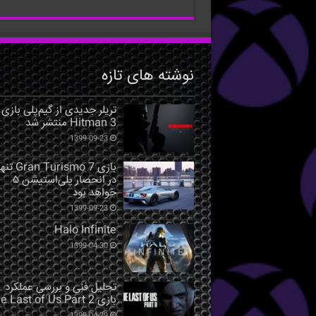
نوشته های تازه
تریلر جدیدی از گیم‌پلی بازی
Hitman 3 منتشر شد
1399-09-23
بازی Gran Turismo 7 ت
در انحصار پلی‌استیشن ۵
خواهد بود
1399-09-23
Halo Infinite
1399-04-30
تحلیل فنی و بررسی عملکرد
بازی The Last of Us Part 2