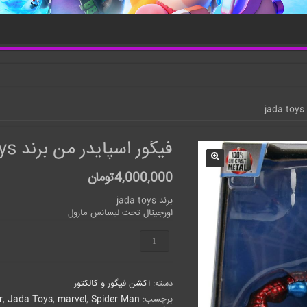
j
فیگور اسپایدر من برند jada toys
4,000,000
تومان
برند jada toys
اورجینال‌ تحت لیسانس مارول
فیگور
اسپایدر
من
برند
دسته:
اکشن فیگور و کالکتور
jada
toys
برچسب:
Spider Man
,
marvel
,
Jada Toys
,
r