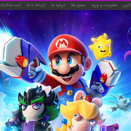
انین
عضویت و ورود
مجوز ها
درباره ما
ارتباط با ما
ثبت شکایات 