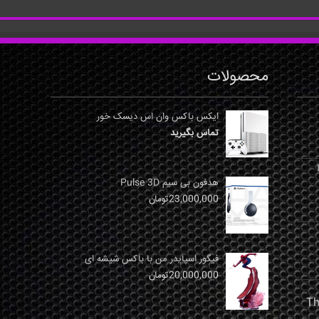
محصولات
ایکس باکس وان اس دیسک خور
تماس بگیرید
نها
هدفون بی سیم Pulse 3D
23,000,000
تومان
فیگور اسپایدر من با باکس شیشه ای
20,000,000
تومان