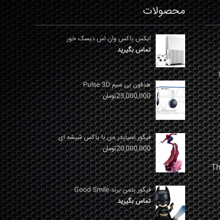
محصولات
ایکس باکس وان اس دیسک خور
تماس بگیرید
نها
هدفون بی سیم Pulse 3D
23,000,000
تومان
فیگور اسپایدر من با باکس شیشه ای
20,000,000
تومان
فیگور بتمن برند Good Smile
تماس بگیرید