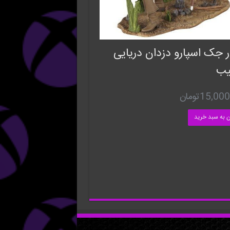
ر جک اسپارو دزدان دریایی
یب
15,000
تومان
ن به سبد خرید