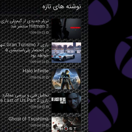
نوشته های تازه
تریلر جدیدی از گیم‌پلی بازی
Hitman 3 منتشر شد
1399-09-23
بازی Gran Turismo 7 ت
در انحصار پلی‌استیشن ۵
خواهد بود
1399-09-23
Halo Infinite
1399-04-30
تحلیل فنی و بررسی عملکرد
بازی The Last of Us Part 2
1399-04-29
Ghost of Tsushima
1399-04-29