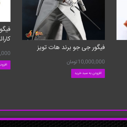
فیگو
کارائ
فیگور جی جو برند هات تویز
,000
10,000,000
تومان
افزود
افزودن به سبد خرید