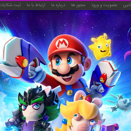
انین
عضویت و ورود
مجوز ها
درباره ما
ارتباط با ما
ثبت شکایات 