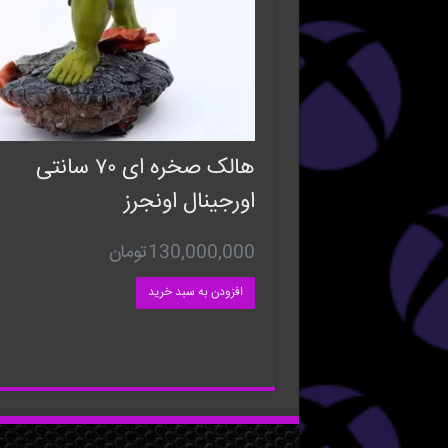
هالک صخره ای ۷۰ سانتی
اورجینال اونجرز
130,000,000
تومان
افزودن به سبد خرید