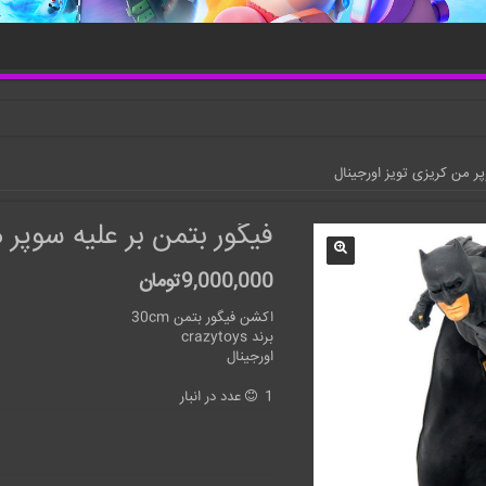
پر من کریزی تویز اورجینال
فیگور بتمن بر علیه سوپر 
9,000,000
تومان
اکشن فیگور بتمن 30cm
برند crazytoys
اورجینال
1 عدد در انبار