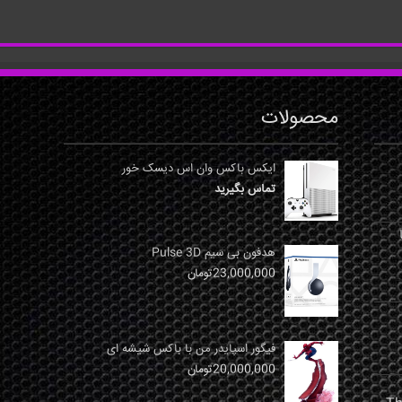
محصولات
ایکس باکس وان اس دیسک خور
تماس بگیرید
نها
هدفون بی سیم Pulse 3D
23,000,000
تومان
فیگور اسپایدر من با باکس شیشه ای
20,000,000
تومان