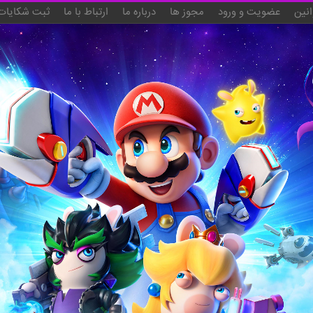
انین
عضویت و ورود
مجوز ها
درباره ما
ارتباط با ما
ثبت شکایات 