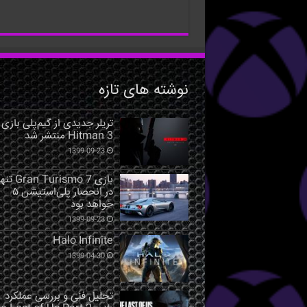
نوشته های تازه
تریلر جدیدی از گیم‌پلی بازی
Hitman 3 منتشر شد
1399-09-23
بازی Gran Turismo 7 ت
در انحصار پلی‌استیشن ۵
خواهد بود
1399-09-23
Halo Infinite
1399-04-30
تحلیل فنی و بررسی عملکرد