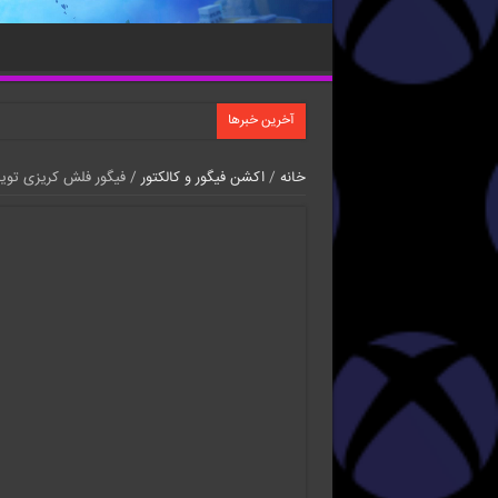
آخرین خبرها
خانه
/
اکشن فیگور و کالکتور
/ فیگور فلش کریزی تویز