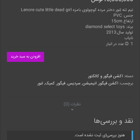
نیم تنه لِنور دختر مرده کوچولوی بامزه Lenore cute little dead girl
جنس: PVC
ارتفاع 15cm
برند: diamond select toys
تولید سال:2013
نایاب
1 عدد در انبار
افزودن به سبد خرید
دسته:
اکشن فیگور و کالکتور
برچسب:
اکشن فیگور
,
انیمیشن
,
سردیس
,
فیگور
,
کمیک
,
لنور
نظرات (0)
نقد و بررسی‌ها
هنوز بررسی‌ای ثبت نشده است.