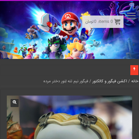
0
items:
0
تومان
خانه
/
اکشن فیگور و کالکتور
/ فیگور نیم تنه لِنور دختر مرده