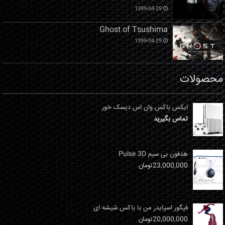
1399-04-29
Ghost of Tsushima
1399-04-29
محصولات
ایکس باکس وان اس دیسک خور
تماس بگیرید
هدفون بی سیم Pulse 3D
23,000,000
تومان
فیگور اسپایدر من با باکس شیشه ای
20,000,000
تومان