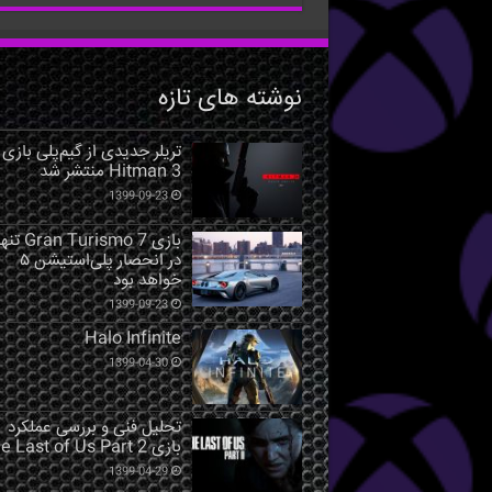
نوشته های تازه
تریلر جدیدی از گیم‌پلی بازی
Hitman 3 منتشر شد
1399-09-23
بازی Gran Turismo 7 ت
در انحصار پلی‌استیشن ۵
خواهد بود
1399-09-23
Halo Infinite
1399-04-30
تحلیل فنی و بررسی عملکرد
بازی The Last of Us Part 2
1399-04-29