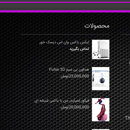
محصولات
ایکس باکس وان اس دیسک خور
تماس بگیرید
نها
هدفون بی سیم Pulse 3D
23,000,000
تومان
فیگور اسپایدر من با باکس شیشه ای
20,000,000
تومان