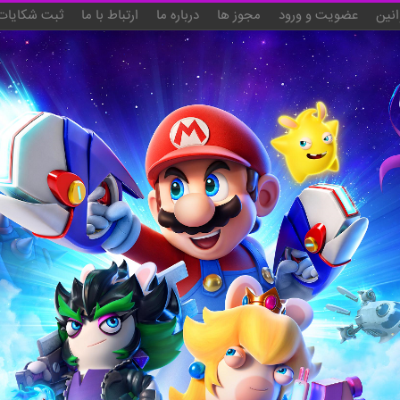
انین
عضویت و ورود
مجوز ها
درباره ما
ارتباط با ما
ثبت شکایات 