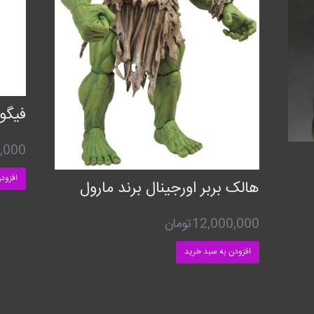
فیگو
,000
افزود
هالک بربر اورجینال برند مارول
12,000,000
تومان
افزودن به سبد خرید