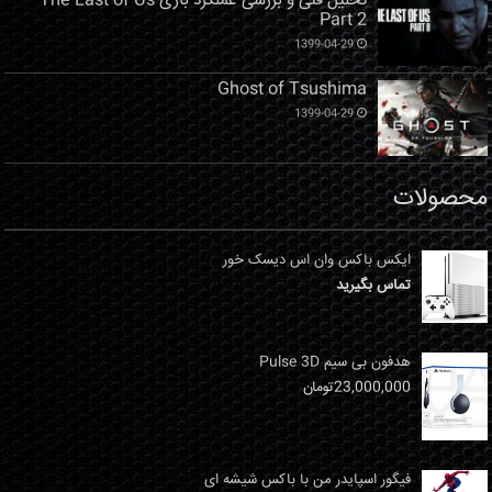
تحلیل فنی و بررسی عملکرد بازی The Last of Us
Part 2
1399-04-29
Ghost of Tsushima
1399-04-29
محصولات
ایکس باکس وان اس دیسک خور
تماس بگیرید
هدفون بی سیم Pulse 3D
23,000,000
تومان
فیگور اسپایدر من با باکس شیشه ای