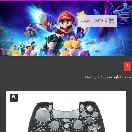
0
items:
0
تومان
خانه
/
لوازم جانبی
/ کاور دسته