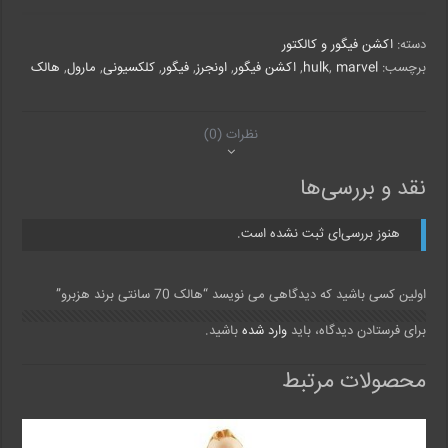
سانتی
برند
دسته:
اکشن فیگور و کالکتور
هزبرو
عدد
برچسب:
marvel
,
hulk
,
اکشن فیگور
,
اونجرز
,
فیگور
,
کلکسیونی
,
مارول
,
هالک
نظرات (0)
نقد و بررسی‌ها
هنوز بررسی‌ای ثبت نشده است.
اولین کسی باشید که دیدگاهی می نویسد “هالک 70 سانتی برند هزبرو”
برای فرستادن دیدگاه، باید
وارد شده
باشید.
محصولات مرتبط