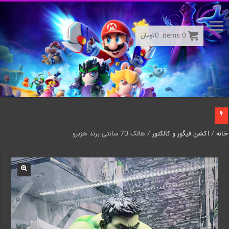
0
items:
0
تومان
خانه
/
اکشن فیگور و کالکتور
/ هالک 70 سانتی برند هزبرو