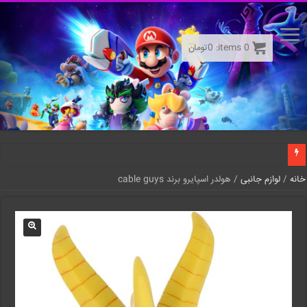
0
items:
0
تومان
خانه
/
لوازم جانبی
/ هولدر اسپایرو برند cable guys