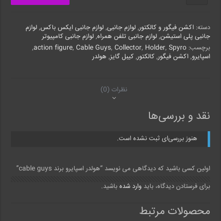
اسپایرو
برند
cable
دسته:
اکشن فیگور و کالکتور
,
لوازم جانبی
,
لوازم جانبی ایکس باکس
,
لوازم
guys
جانبی پلی استیشن
,
لوازم جانبی تلفن همراه
,
لوازم جانبی کامپیوتر
عدد
برچسب:
Spyro
,
Holder
,
Collector
,
Cable Guys
,
action figure
,
اسپایرو
,
اکشن فیگور
,
کالکتور
,
کیبل گایز
,
هولدر
نظرات (0)
نقد و بررسی‌ها
هنوز بررسی‌ای ثبت نشده است.
اولین کسی باشید که دیدگاهی می نویسد “هولدر اسپایرو برند cable guys”
برای فرستادن دیدگاه، باید
وارد شده
باشید.
محصولات مرتبط