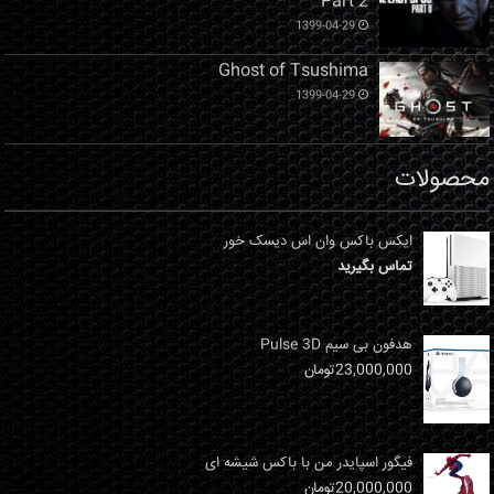
Part 2
1399-04-29
Ghost of Tsushima
1399-04-29
محصولات
ایکس باکس وان اس دیسک خور
تماس بگیرید
هدفون بی سیم Pulse 3D
23,000,000
تومان
فیگور اسپایدر من با باکس شیشه ای
20,000,000
تومان