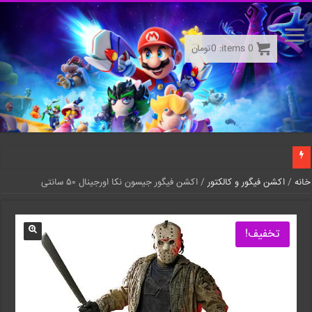
0
items:
0
تومان
خانه
/
اکشن فیگور و کالکتور
/ اکشن فیگور جیسون نکا اورجینال ۵۰ سانتی
تخفیف!