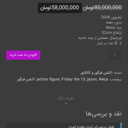
80,000,000
تومان
58,000,000
تومان
ارشیوی 2008
بدون جعبه
برند Neca
ارتفاع 52cm
اورجینال مفضلی از چند ناحیه
2 عدد در انبار
اکشن
افزودن به سبد خرید
فیگور
جیسون
نکا
دسته:
اکشن فیگور و کالکتور
اورجینال
۵۰
برچسب:
Neca
,
jason
,
Friday the 13
,
action figure
,
اکشن فیگور
سانتی
عدد
نظرات (0)
نقد و بررسی‌ها
هنوز بررسی‌ای ثبت نشده است.