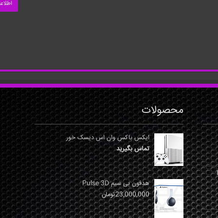
اطلاع
محصولات
ایکس باکس وان اس دیسک خور
تماس بگیرید
نها
هدفون بی سیم Pulse 3D
23,000,000
تومان