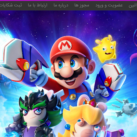
انین
عضویت و ورود
مجوز ها
درباره ما
ارتباط با ما
ثبت شکایات 