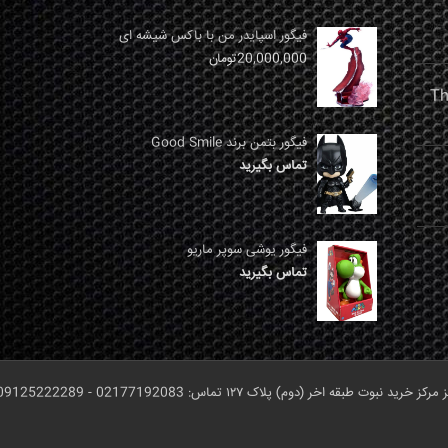
فیگور اسپایدر من با باکس شیشه ای
20,000,000
تومان
فیگور بتمن برند Good Smile
تماس بگیرید
فیگور یوشی سوپر ماریو
تماس بگیرید
ر (دوم) پلاک ۱۲۷ تماس: 02177192083 - 09125222289