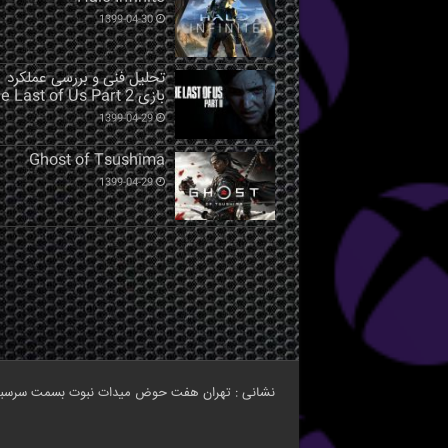
1399-04-30
تحلیل فنی و بررسی عملکرد
بازی The Last of Us Part 2
1399-04-29
Ghost of Tsushima
1399-04-29
نشانی : تهران هفت حوض میدات نبوت بسمت سرسبز مرکز خرید نبوت طبقه اخ