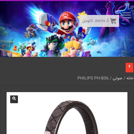
0
items:
0
تومان
خانه
/
صوتی
/ PHILIPS PH-B06