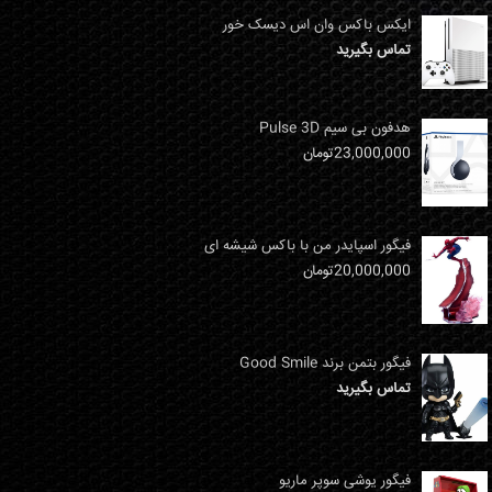
ایکس باکس وان اس دیسک خور
تماس بگیرید
هدفون بی سیم Pulse 3D
23,000,000
تومان
فیگور اسپایدر من با باکس شیشه ای
20,000,000
تومان
فیگور بتمن برند Good Smile
تماس بگیرید
فیگور یوشی سوپر ماریو