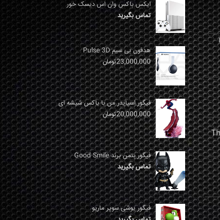
ایکس باکس وان اس دیسک خور
تماس بگیرید
نها
هدفون بی سیم Pulse 3D
23,000,000
تومان
فیگور اسپایدر من با باکس شیشه ای
20,000,000
تومان
فیگور بتمن برند Good Smile
تماس بگیرید
فیگور یوشی سوپر ماریو
تماس بگیرید