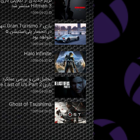
تریلر جدیدی از گیم‌پلی بازی
Hitman 3 منتشر شد
1399-09-23
بازی Gran Turismo 7 ت
در انحصار پلی‌استیشن ۵
خواهد بود
1399-09-23
Halo Infinite
1399-04-30
تحلیل فنی و بررسی عملکرد
بازی The Last of Us Part 2
1399-04-29
Ghost of Tsushima
1399-04-29