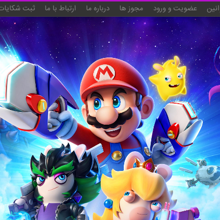
انین
عضویت و ورود
مجوز ها
درباره ما
ارتباط با ما
ثبت شکایات 