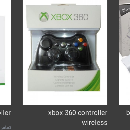
ller
xbox 360 controller
b
wireless
تماس 