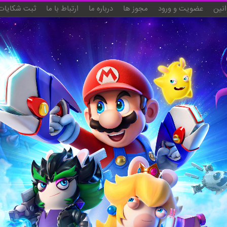
انین
عضویت و ورود
مجوز ها
درباره ما
ارتباط با ما
ثبت شکایات 