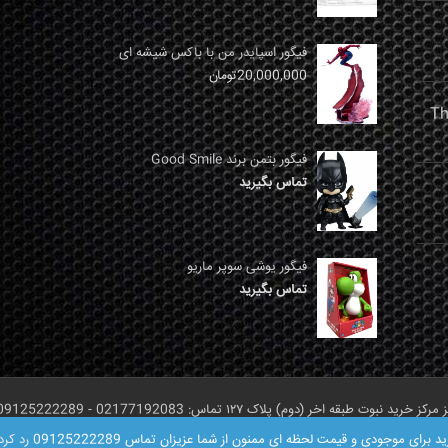
فیگور اسپایدر من با باکس شیشه ای
20,000,000
تومان
فیگور بتمن برند Good Smile
تماس بگیرید
فیگور یوشی سوپر ماریو
تماس بگیرید
ر (دوم) پلاک ۱۲۷ تماس: 02177192083 - 09125222289
ای موجودی و قیمت لحظه ای ممنون از شما عزیزان تماس 09125222289
رد کرد