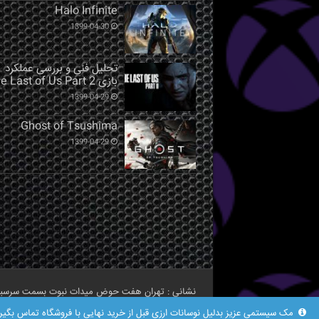
Halo Infinite
1399-04-30
تحلیل فنی و بررسی عملکرد
بازی The Last of Us Part 2
1399-04-29
Ghost of Tsushima
1399-04-29
نشانی : تهران هفت حوض میدات نبوت بسمت سرسبز مرکز خرید نبوت طبقه اخ
مک سیستمی عزیز بدلیل نوسانات ارزی قبل از خرید نهایی با فروشگاه تماس بگیرید بر