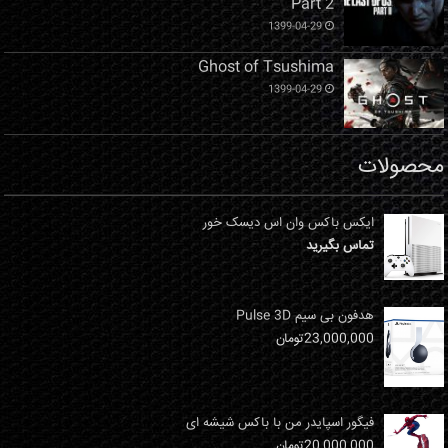
Part 2
1399-04-29
Ghost of Tsushima
1399-04-29
محصولات
ایکس باکس وان اس دیسک خور
تماس بگیرید
هدفون بی سیم Pulse 3D
23,000,000
تومان
فیگور اسپایدر من با باکس شیشه ای
20,000,000
تومان