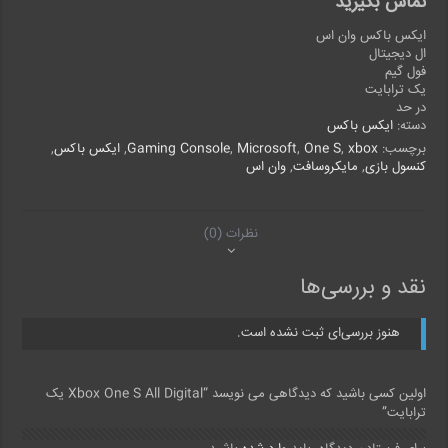
تماس بگیرید
ایکس باکس وان اس
ال دیجیتال
فول‌ گیم
یک ترابایت
در حد
دسته:
ایکس باکس
برچسب:
xbox
,
One S
,
Microsoft
,
Gaming Console
,
ایکس باکس
,
کنسول بازی
,
مایکروسافت
,
وان اس
نظرات (0)
نقد و بررسی‌ها
هنوز بررسی‌ای ثبت نشده است.
اولین کسی باشید که دیدگاهی می نویسد “Xbox One S All Digital یک
ترابایت”