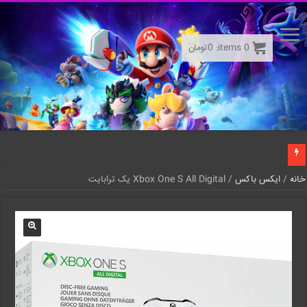
0
items:
0
تومان
خانه
/
ایکس باکس
/ Xbox One S All Digital یک ترابایت