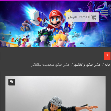
0
items:
0
تومان
خانه
/
اکشن فیگور و کالکتور
/ اکشن فیگور شخصیت ترافالگار