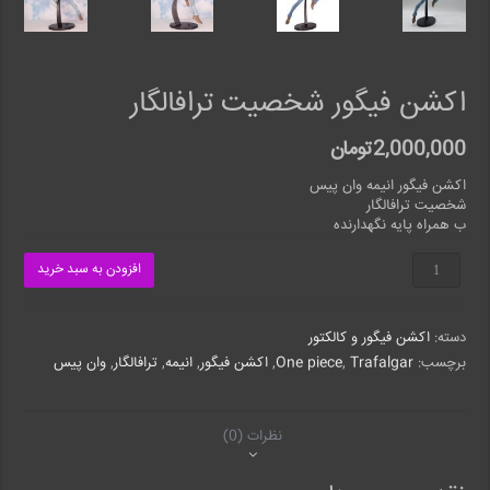
اکشن فیگور شخصیت ترافالگار
2,000,000
تومان
اکشن فیگور انیمه وان پیس
شخصیت ترافالگار
ب همراه پایه نگهدارنده
اکشن
افزودن به سبد خرید
فیگور
شخصیت
ترافالگار
دسته:
اکشن فیگور و کالکتور
عدد
برچسب:
Trafalgar
,
One piece
,
اکشن فیگور
,
انیمه
,
ترافالگار
,
وان پیس
نظرات (0)