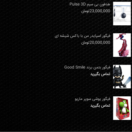
هدفون بی سیم Pulse 3D
23,000,000
تومان
فیگور اسپایدر من با باکس شیشه ای
20,000,000
تومان
فیگور بتمن برند Good Smile
تماس بگیرید
فیگور یوشی سوپر ماریو
تماس بگیرید