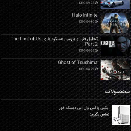
1399-09-23
Halo Infinite
1399-04-30
تحلیل فنی و بررسی عملکرد بازی The Last of Us
Part 2
1399-04-29
Ghost of Tsushima
1399-04-29
محصولات
ایکس باکس وان اس دیسک خور
تماس بگیرید