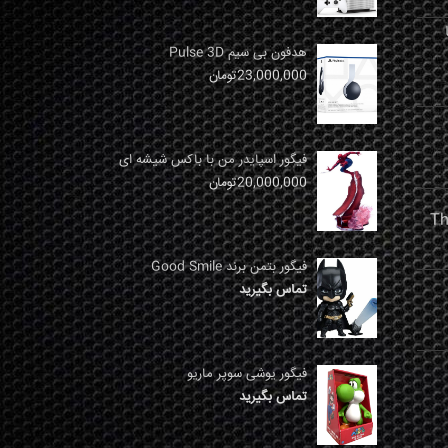
نها
هدفون بی سیم Pulse 3D
23,000,000
تومان
فیگور اسپایدر من با باکس شیشه ای
20,000,000
تومان
فیگور بتمن برند Good Smile
تماس بگیرید
فیگور یوشی سوپر ماریو
تماس بگیرید