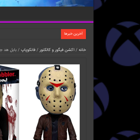
آخرین خبرها
خانه
/
اکشن فیگور و کالکتور
/
فانکوپاپ
/ بابل هد جی