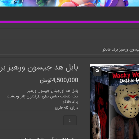
سون ورهیز برند فانکو
بابل هد جیسون ورهیز برن
4,500,000
تومان
بابل هد اورجینال جیسون ورهیز
یک انتخاب خاص برای طرفداران ژانر وحشت
برند فانکو
دارای کله فنری
بابل
هد
جیسون
ورهیز