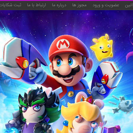
انین
عضویت و ورود
مجوز ها
درباره ما
ارتباط با ما
ثبت شکایات 