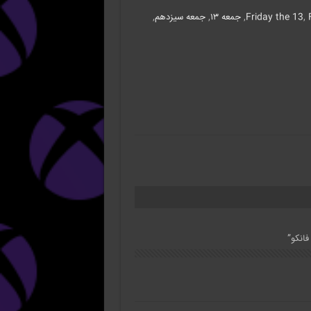
,
Friday the 13
,
جمعه ۱۳
,
جمعه سیزدهم
,
انکو”