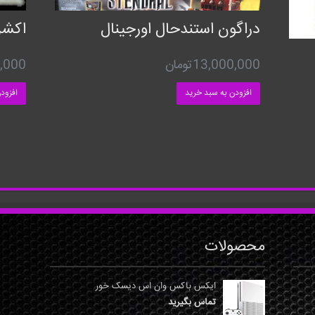
دراگون استندحال اورجینال
اکشن
13,000,000
تومان
,000
افزودن به سبد خرید
افزود
محصولات
ایکس باکس وان اس دیسک خور
تماس بگیرید