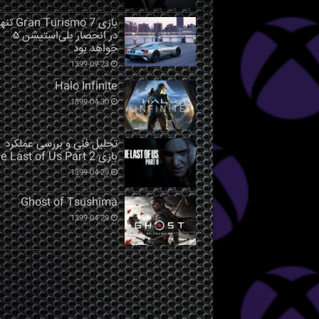
بازی Gran Turismo 7 ت
در انحصار پلی‌استیشن ۵
خواهد بود
1399-09-23
Halo Infinite
1399-04-30
تحلیل فنی و بررسی عملکرد
بازی The Last of Us Part 2
1399-04-29
Ghost of Tsushima
1399-04-29