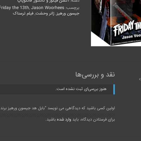
دسته:
اکشن فیگور و کالکتور
,
فانکوپاپ
برند
فانکو
برچسب:
Jason Woorhees
,
Friday the 13th
عدد
جیسون ورهیز
,
ژانر وحشت
,
فیلم ترسناک
نقد و بررسی‌ها
هنوز بررسی‌ای ثبت نشده است.
اولین کسی باشید که دیدگاهی می نویسد “بابل هد جیسون ورهیز برند ف
برای فرستادن دیدگاه، باید
وارد شده
باشید.