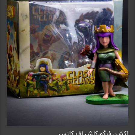
اکشن فیگورکلش اف کلنس