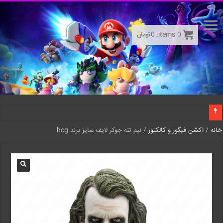
0
items:
0
تومان
خانه
/
اکشن فیگور و کالکتور
/ نیم تنه جوکر لایف سایز برند hcg