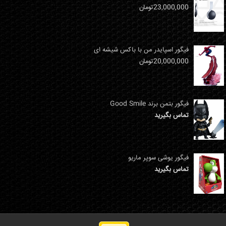
23,000,000
تومان
فیگور اسپایدر من با باکس شیشه ای
20,000,000
تومان
فیگور بتمن برند Good Smile
تماس بگیرید
فیگور یوشی سوپر ماریو
تماس بگیرید