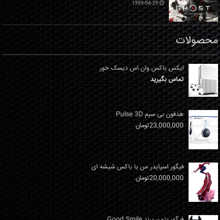
1399-04-29
محصولات
ایکس باکس وان اس دیسک خور
تماس بگیرید
هدفون بی سیم Pulse 3D
23,000,000
تومان
فیگور اسپایدر من با باکس شیشه ای
20,000,000
تومان
فیگور بتمن برند Good Smile