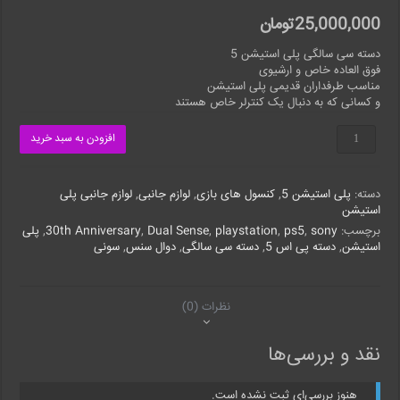
25,000,000
تومان
دسته سی سالگی پلی استیشن 5
فوق العاده خاص و ارشیوی
مناسب طرفداران قدیمی پلی استیشن
و کسانی که به دنبال یک کنترلر خاص هستند
دسته
افزودن به سبد خرید
سی
سالگی
پلی
دسته:
پلی استیشن 5
,
کنسول های بازی
,
لوازم جانبی
,
لوازم جانبی پلی
استیشن
استیشن
برای
PS5
برچسب:
sony
,
ps5
,
playstation
,
Dual Sense
,
30th Anniversary
,
پلی
عدد
استیشن
,
دسته پی اس 5
,
دسته سی سالگی
,
دوال سنس
,
سونی
نظرات (0)
نقد و بررسی‌ها
هنوز بررسی‌ای ثبت نشده است.