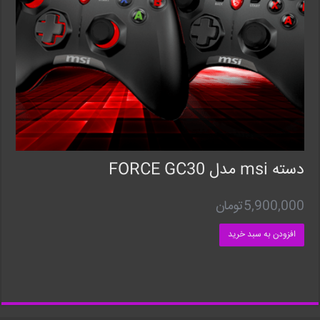
دسته msi مدل FORCE GC30
5,900,000
تومان
افزودن به سبد خرید