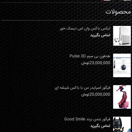
محصولات
ایکس باکس وان اس دیسک خور
تماس بگیرید
هدفون بی سیم Pulse 3D
23,000,000
تومان
فیگور اسپایدر من با باکس شیشه ای
20,000,000
تومان
فیگور بتمن برند Good Smile
تماس بگیرید