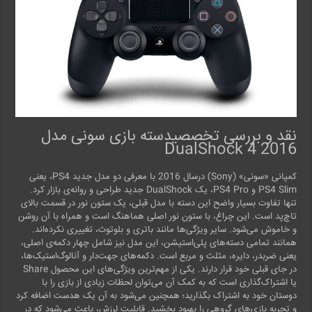
نقد و بررسی تخصصیدسته بازی سونی مدل
2016 DualShock 4
کمپانی «سونی» (Sony) درسال 2016 با معرفی دو مدل جدید PS4، یعنی
PS4 Slim و PS4 Pro، یک DualShock جدید طراحی و روانه‌ی بازار کرد.
تنها تفاوت بسیار واضح این دسته با مدل قبلی، یک ستون نور در قسمت بالای
تاچ‌پد است. این چراغ، با ستون نور اصلی هماهنگ است و همراه با آن روشن
و خاموش می‌شود. سایر ویژگی‌ها مانند باتری و بلوتوث، تغییری نکرده‌اند.
همانند تمامی دسته‌های پلی‌استیشن، این مدل نیز شامل چهار دکمه‌ی اصلی،
یعنی ضربدر، دایره، مثلث و مربع است. دکمه‌های جهت‌دار و آنالوگ‌استیک‌ها،
در جای قبلی خود قرار دارند. یکی از مهم‌ترین ویژگی‌های این محصول Share
یا اشتراک‌گذاری است که به کمک آن می‌توان لحظات زیادی از بازی را با
دوستان خود به اشتراک بگذارید؛ همچنین می‌شود به آن‌ یک هدست اضافه کرد
و تجربه بازی‌های گروهی را بهبود بخشید. قابلیت لرزش، باعث می‌شود که در