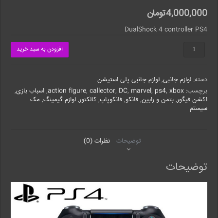
4,000,000
تومان
DualShock 4 controller PS4
DualShock
افزودن به سبد خرید
4
controller
PS4
دسته:
لوازم جانبی
,
لوازم جانبی پلی استیشن
Hi
copy
برچسب:
xbox
,
ps4
,
marvel
,
DC
,
callector
,
action figure
,
اسباب بازی
,
عدد
اکشن فیگور
,
بتمن و رابین
,
فانکو
,
فانکوپاپ
,
کالکتور
,
لوازم گیمینگ
,
مک
سیستم
توضیحات
نظرات (0)
توضیحات