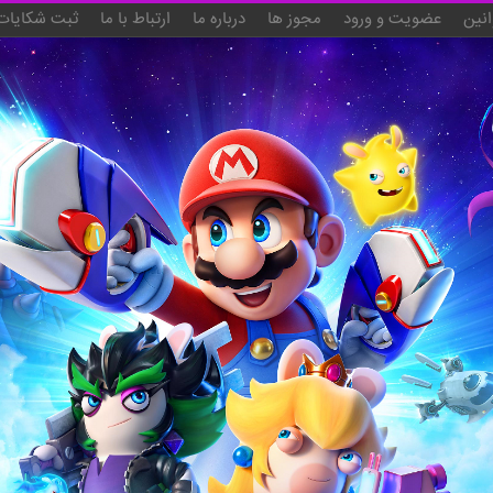
انین
عضویت و ورود
مجوز ها
درباره ما
ارتباط با ما
ثبت شکایات 