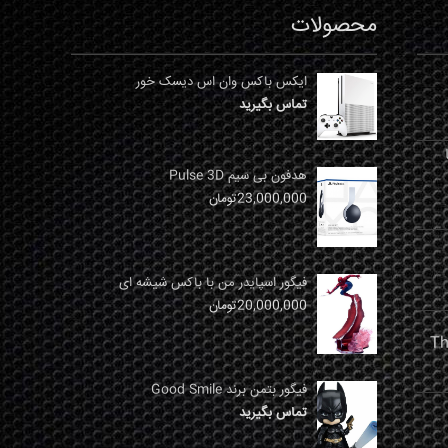
محصولات
ایکس باکس وان اس دیسک خور
تماس بگیرید
نها
هدفون بی سیم Pulse 3D
23,000,000
تومان
فیگور اسپایدر من با باکس شیشه ای
20,000,000
تومان
فیگور بتمن برند Good Smile
تماس بگیرید