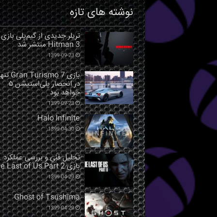
نوشته های تازه
تریلر جدیدی از گیم‌پلی بازی
Hitman 3 منتشر شد
1399-09-23
بازی Gran Turismo 7 ت
در انحصار پلی‌استیشن ۵
خواهد بود
1399-09-23
Halo Infinite
1399-04-30
تحلیل فنی و بررسی عملکرد
بازی The Last of Us Part 2
1399-04-29
Ghost of Tsushima
1399-04-29