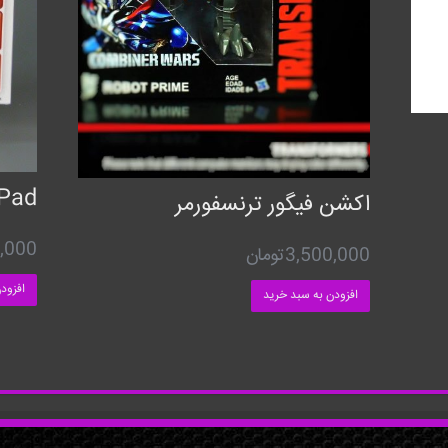
iPad
اکشن فیگور ترنسفورمر
,000
3,500,000
تومان
افزود
افزودن به سبد خرید