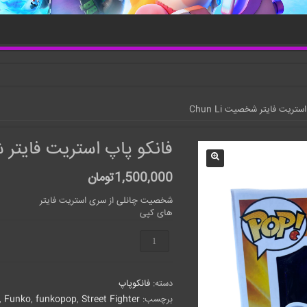
تریت فایتر شخصیت Chun Li
فانکو پاپ استریت فایتر شخصی
1,500,000
تومان
شخصیت چانلی از سری استریت فایتر
های کپی
فانکو
پاپ
استریت
فایتر
دسته:
فانکوپاپ
شخصیت
Chun
برچسب:
Street Fighter
,
funkopop
,
Funko
,