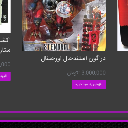
اکشن
ستار
دراگون استندحال اورجینال
,000
13,000,000
تومان
افزود
افزودن به سبد خرید