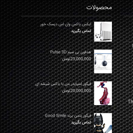
محصولات
ایکس باکس وان اس دیسک خور
تماس بگیرید
نها
هدفون بی سیم Pulse 3D
23,000,000
تومان
فیگور اسپایدر من با باکس شیشه ای
20,000,000
تومان
فیگور بتمن برند Good Smile
تماس بگیرید