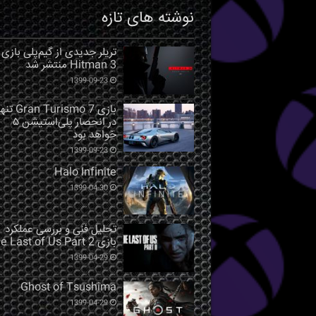
نوشته های تازه
تریلر جدیدی از گیم‌پلی بازی
Hitman 3 منتشر شد
1399-09-23
بازی Gran Turismo 7 ت
در انحصار پلی‌استیشن ۵
خواهد بود
1399-09-23
Halo Infinite
1399-04-30
تحلیل فنی و بررسی عملکرد
بازی The Last of Us Part 2
1399-04-29
Ghost of Tsushima
1399-04-29