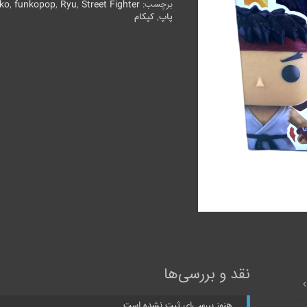
Ryu
برچسب:
Street Fighter
,
Ryu
,
funkopop
,
ko
جوان
پاپ
,
کپکام
عدد
نقد و بررسی‌ها
هنوز بررسی‌ای ثبت نشده است.