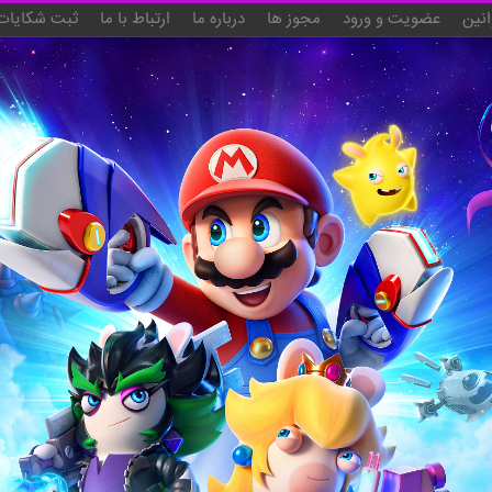
انین
عضویت و ورود
مجوز ها
درباره ما
ارتباط با ما
ثبت شکایات 