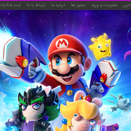
انین
عضویت و ورود
مجوز ها
درباره ما
ارتباط با ما
ثبت شکایات 