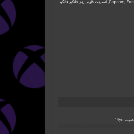
Fun
,
Capcom
,
استریت فایتر
,
ریو
,
فانکو
,
فانکو
ت Ryu”