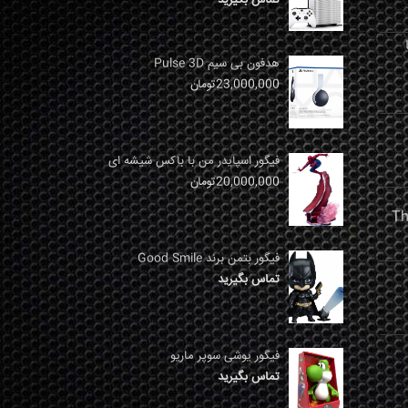
نها
هدفون بی سیم Pulse 3D
23,000,000
تومان
فیگور اسپایدر من با باکس شیشه ای
20,000,000
تومان
فیگور بتمن برند Good Smile
تماس بگیرید
فیگور یوشی سوپر ماریو
تماس بگیرید