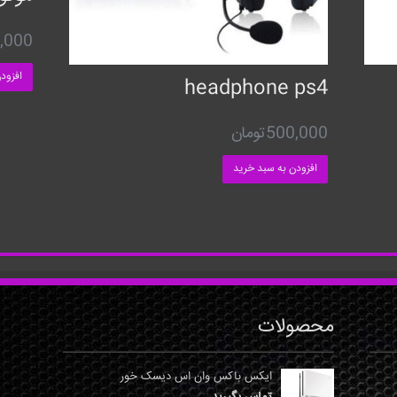
,000
افزود
headphone ps4
500,000
تومان
افزودن به سبد خرید
محصولات
ایکس باکس وان اس دیسک خور
تماس بگیرید