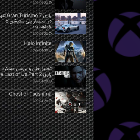
1399-09-23
بازی Gran Turismo 7 ت
در انحصار پلی‌استیشن ۵
خواهد بود
1399-09-23
Halo Infinite
1399-04-30
تحلیل فنی و بررسی عملکرد
بازی The Last of Us Part 2
1399-04-29
Ghost of Tsushima
1399-04-29