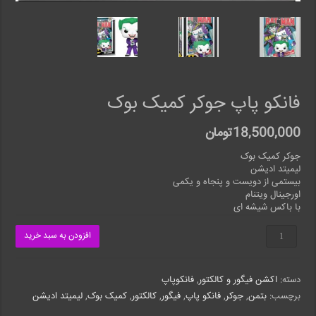
فانکو پاپ جوکر کمیک بوک
18,500,000
تومان
جوکر کمیک بوک
لیمیتد ادیشن
بیستمی از دویست و پنجاه و یکمی
اورجینال ویتنام
با باکس شیشه ای
فانکو
افزودن به سبد خرید
پاپ
جوکر
کمیک
دسته:
اکشن فیگور و کالکتور
,
فانکوپاپ
بوک
عدد
برچسب:
بتمن
,
جوکر
,
فانکو پاپ
,
فیگور
,
کالکتور
,
کمیک بوک
,
لیمیتد ادیشن