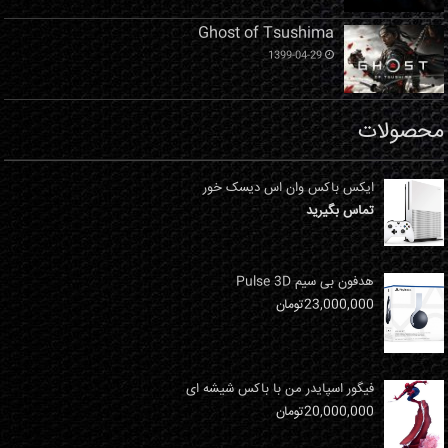
Ghost of Tsushima
1399-04-29
محصولات
ایکس باکس وان اس دیسک خور
تماس بگیرید
هدفون بی سیم Pulse 3D
23,000,000
تومان
فیگور اسپایدر من با باکس شیشه ای
20,000,000
تومان