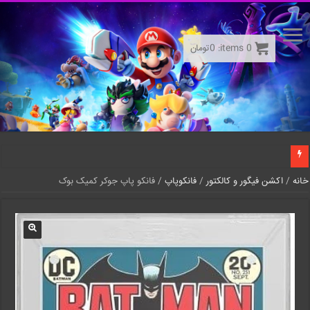
0
items:
0
تومان
خانه
/
اکشن فیگور و کالکتور
/
فانکوپاپ
/ فانکو پاپ جوکر کمیک بوک