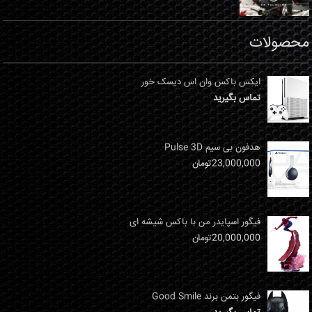
محصولات
ایکس باکس وان اس دیسک خور
تماس بگیرید
هدفون بی سیم Pulse 3D
23,000,000
تومان
فیگور اسپایدر من با باکس شیشه ای
20,000,000
تومان
فیگور بتمن برند Good Smile