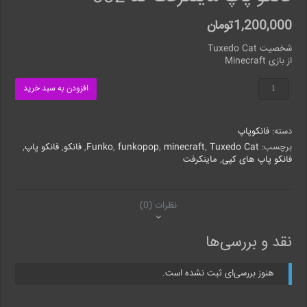
1,200,000
تومان
شخصیت Tuxedo Cat
از بازی Minecraft
فانکو
افزودن به سبد خرید
پاپ
ماینکرفت
کد
دسته:
فانکوپاپ
332
عدد
برچسب:
Tuxedo Cat
,
minecraft
,
funkopop
,
Funko
,
فانکو
,
فانکو پاپ
,
فانکو پاپ های کپی
,
ماینکرفت
نظرات (0)
نقد و بررسی‌ها
هنوز بررسی‌ای ثبت نشده است.