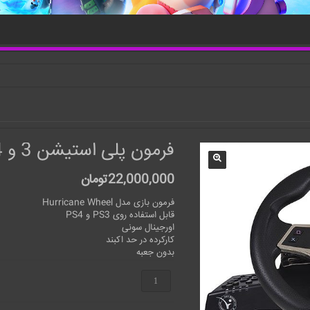
فرمون پلی استیشن 3 و 4
22,000,000
تومان
فرمون بازی مدل Hurricane Wheel
قابل استفاده روی PS3 و PS4
اورجینال سونی
کارکرده در حد اکبند
بدون جعبه
فرمون
پلی
استیشن