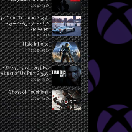
1399-09-23
بازی Gran Turismo 7 ت
در انحصار پلی‌استیشن ۵
خواهد بود
1399-09-23
Halo Infinite
1399-04-30
تحلیل فنی و بررسی عملکرد
بازی The Last of Us Part 2
1399-04-29
Ghost of Tsushima
1399-04-29