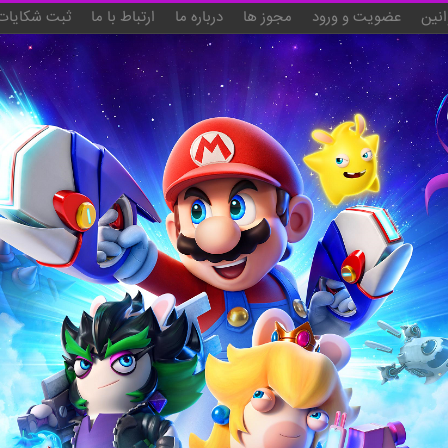
انین
عضویت و ورود
مجوز ها
درباره ما
ارتباط با ما
ثبت شکایات 