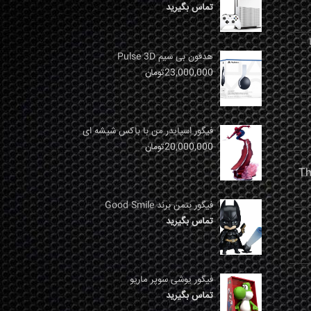
تماس بگیرید
نها
هدفون بی سیم Pulse 3D
23,000,000
تومان
فیگور اسپایدر من با باکس شیشه ای
20,000,000
تومان
فیگور بتمن برند Good Smile
تماس بگیرید
فیگور یوشی سوپر ماریو
تماس بگیرید