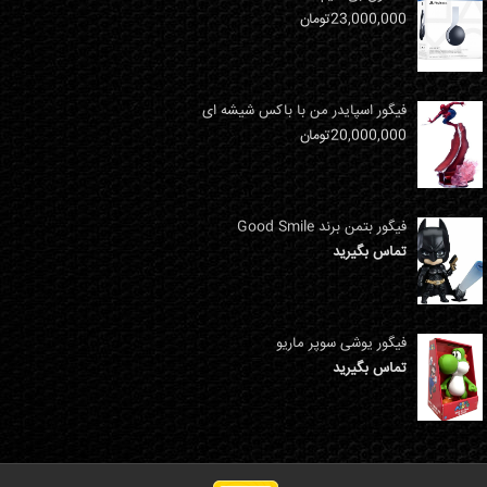
23,000,000
تومان
فیگور اسپایدر من با باکس شیشه ای
20,000,000
تومان
فیگور بتمن برند Good Smile
تماس بگیرید
فیگور یوشی سوپر ماریو
تماس بگیرید