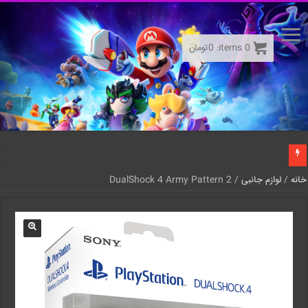
0
items:
0
تومان
خانه
/
لوازم جانبی
/ DualShock 4 Army Pattern 2