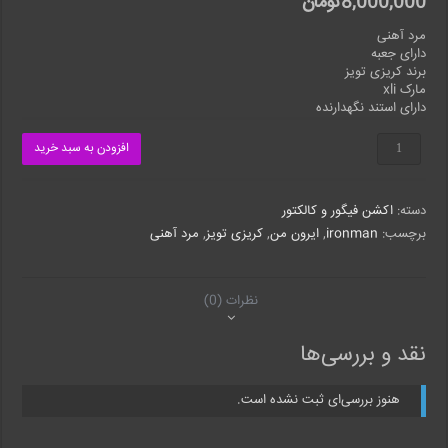
8,000,000
تومان
مرد آهنی
دارای جعبه
برند کریزی تویز
مارک xli
دارای استند نگهدارنده
فیگورایرون
افزودن به سبد خرید
من
کریزی
تویز
دسته:
اکشن فیگور و کالکتور
XLI
عدد
برچسب:
ironman
,
ایرون من
,
کریزی تویز
,
مرد آهنی
نظرات (0)
نقد و بررسی‌ها
هنوز بررسی‌ای ثبت نشده است.