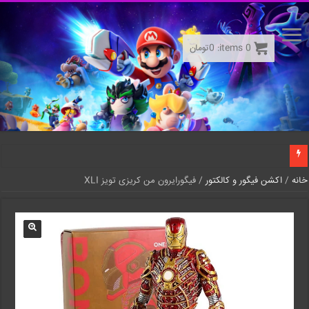
0
items:
0
تومان
خانه
/
اکشن فیگور و کالکتور
/ فیگورایرون من کریزی تویز XLI