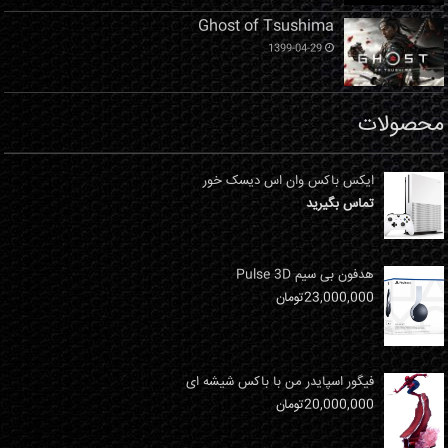
Ghost of Tsushima
1399-04-29
محصولات
ایکس باکس وان اس دیسک خور
تماس بگیرید
هدفون بی سیم Pulse 3D
23,000,000
تومان
فیگور اسپایدر من با باکس شیشه ای
20,000,000
تومان