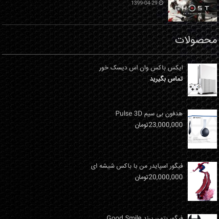
1399-04-29
محصولات
ایکس باکس وان اس دیسک خور
تماس بگیرید
هدفون بی سیم Pulse 3D
23,000,000
تومان
فیگور اسپایدر من با باکس شیشه ای
20,000,000
تومان
فیگور بتمن برند Good Smile