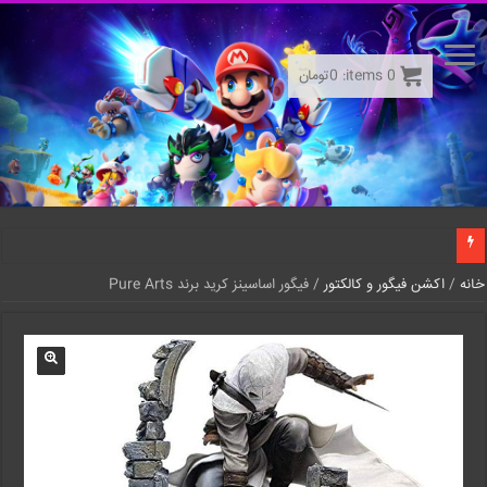
0
items:
0
تومان
خانه
/
اکشن فیگور و کالکتور
/ فیگور اساسینز کرید برند Pure Arts