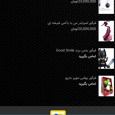
23,000,000
تومان
فیگور اسپایدر من با باکس شیشه ای
20,000,000
تومان
فیگور بتمن برند Good Smile
تماس بگیرید
فیگور یوشی سوپر ماریو
تماس بگیرید