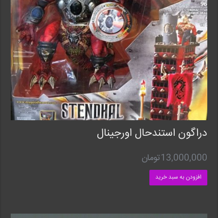
دراگون استندحال اورجینال
13,000,000
تومان
افزودن به سبد خرید