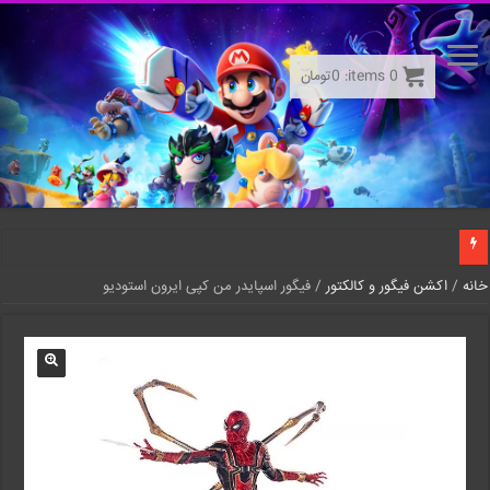
0
items:
0
تومان
خانه
/
اکشن فیگور و کالکتور
/ فیگور اسپایدر من کپی ایرون استودیو