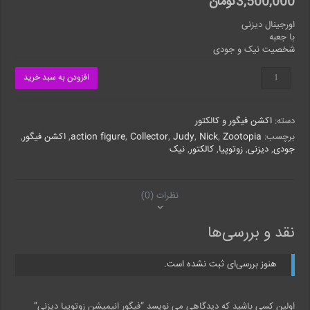
3,500,000
تومان
اورجینال دیزنی
با جعبه
شخصیت نیک و جودی
فیگور
افزودن به سبد خرید
انیمیشن
زوتوپیا
دیزنی
دسته:
اکشن فیگور و کالکتور
عدد
برچسب:
Zootopia
,
Nick
,
Judy
,
Collector
,
action figure
,
اکشن فیگور
,
جودی
,
دیزنی
,
زوتوپیا
,
کالکتور
,
نیک
نظرات (0)
نقد و بررسی‌ها
هنوز بررسی‌ای ثبت نشده است.
اولین کسی باشید که دیدگاهی می نویسد “فیگور انیمیشن زوتوپیا دیزنی”