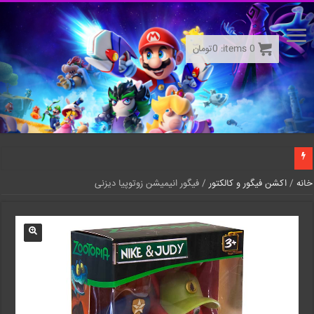
0
items:
0
تومان
خانه
/
اکشن فیگور و کالکتور
/ فیگور انیمیشن زوتوپیا دیزنی