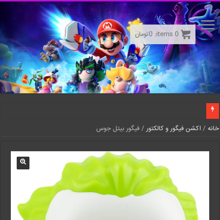
0
items:
0
تومان
خانه
/
اکشن فیگور و کالکتور
/ فیگور بیتل جوس