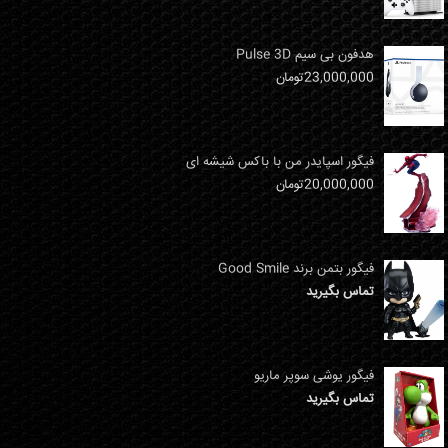
هدفون بی سیم Pulse 3D
23,000,000
تومان
فیگور اسپایدر من با باکس شیشه ای
20,000,000
تومان
فیگور بتمن برند Good Smile
تماس بگیرید
فیگور یوشی سوپر ماریو
تماس بگیرید