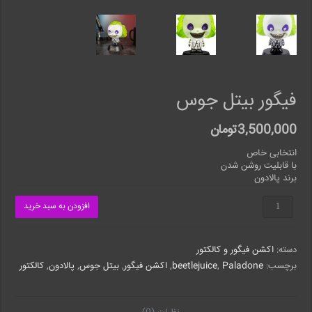
فیگور بیتل جوس
3,500,000
تومان
انتخابی خاص
با قابلیت روشن شدن
برند پالادون
فیگور
افزودن به سبد خرید
بیتل
جوس
عدد
دسته:
اکشن فیگور و کالکتور
برچسب:
Paladone
,
beetlejuice
,
اکشن فیگور
,
بیتل جوس
,
پالادون
,
کالکتور