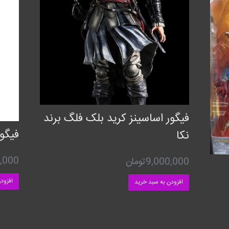
فیگور اساسینز کرید بلک فلگ برند
فیگو
نکا
,000
9,000,000
تومان
افزود
افزودن به سبد خرید