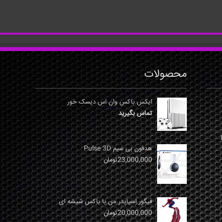
محصولات
ایکس باکس وان اس دیسک خور
تماس بگیرید
نها
هدفون بی سیم Pulse 3D
23,000,000
تومان
فیگور اسپایدر من با باکس شیشه ای
20,000,000
تومان