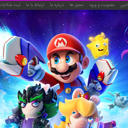
انین
عضویت و ورود
مجوز ها
درباره ما
ارتباط با ما
ثبت شکایات 