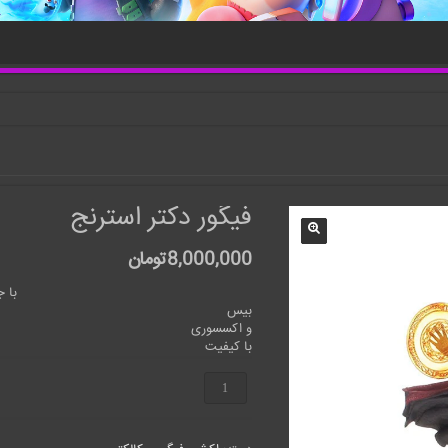
فیگور دکتر استرنج
8,000,000
تومان
با ج
بیس
و اکسسوری
با کیفیت
فیگور
دکتر
استرنج
عدد