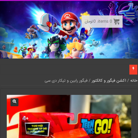
0
items:
0
تومان
خانه
/
اکشن فیگور و کالکتور
/ فیگور رابین و تیکار دی سی