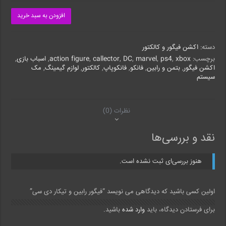
افزودن به سبد خرید
دسته:
اکشن فیگور و کالکتور
برچسب:
xbox
,
ps4
,
marvel
,
DC
,
callector
,
action figure
,
اسباب بازی
,
اکشن فیگور
,
بتمن و رابین
,
فانکو
,
فانکوپاپ
,
کالکتور
,
لوازم گیمینگ
,
مک
سیستم
نظرات (0)
نقد و بررسی‌ها
هنوز بررسی‌ای ثبت نشده است.
اولین کسی باشید که دیدگاهی می نویسد “فیگور رابین و تیکار دی سی”
برای فرستادن دیدگاه، باید
وارد شده
باشید.