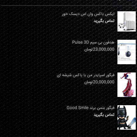
ایکس باکس وان اس دیسک خور
تماس بگیرید
هدفون بی سیم Pulse 3D
23,000,000
تومان
فیگور اسپایدر من با باکس شیشه ای
20,000,000
تومان
فیگور بتمن برند Good Smile
تماس بگیرید