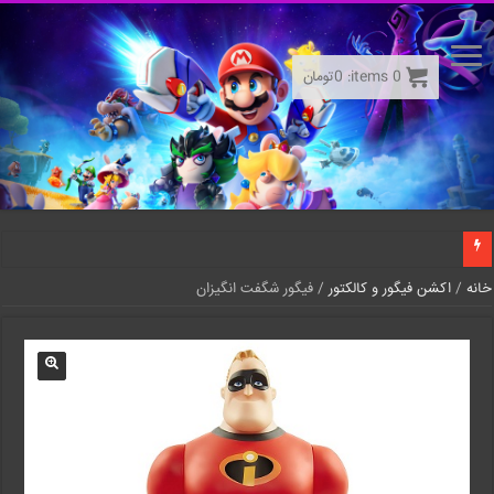
0
items:
0
تومان
خانه
/
اکشن فیگور و کالکتور
/ فیگور شگفت انگیزان