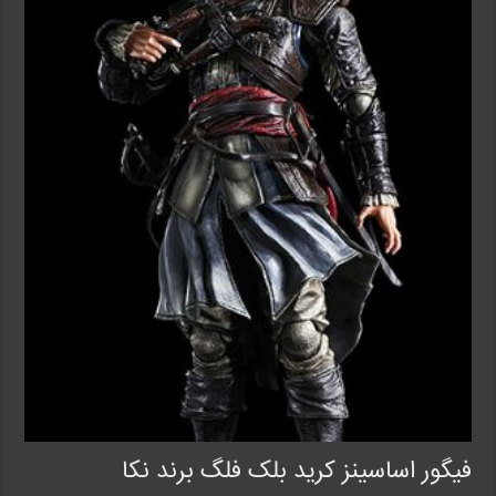
فیگور اساسینز کرید بلک فلگ برند نکا