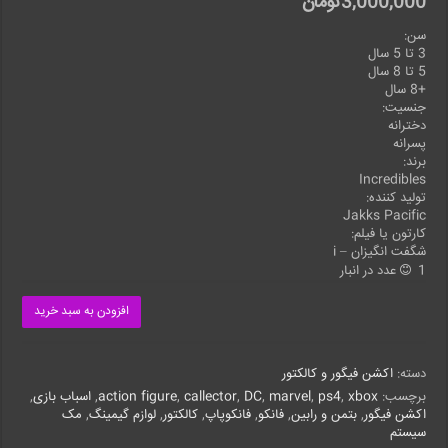
3,000,000
تومان
سن:
3 تا 5 سال
5 تا 8 سال
+8 سال
جنسیت:
دخترانه
پسرانه
برند:
Incredibles
تولید کننده:
Jakks Pacific
کارتون یا فیلم:
شگفت انگیزان – i
1 عدد در انبار
افزودن به سبد خرید
دسته:
اکشن فیگور و کالکتور
برچسب:
xbox
,
ps4
,
marvel
,
DC
,
callector
,
action figure
,
اسباب بازی
,
اکشن فیگور
,
بتمن و رابین
,
فانکو
,
فانکوپاپ
,
کالکتور
,
لوازم گیمینگ
,
مک
سیستم