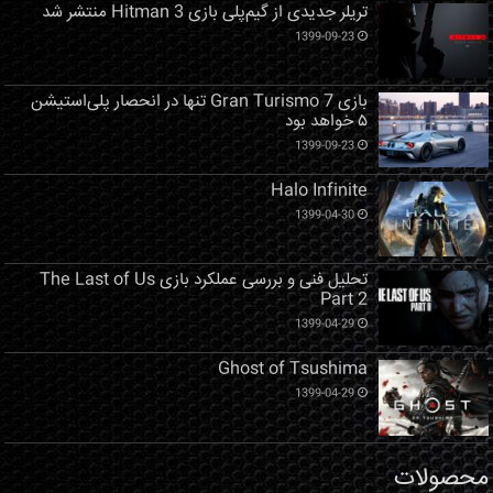
تریلر جدیدی از گیم‌پلی بازی Hitman 3 منتشر شد
1399-09-23
بازی Gran Turismo 7 تنها در انحصار پلی‌استیشن
۵ خواهد بود
1399-09-23
Halo Infinite
1399-04-30
تحلیل فنی و بررسی عملکرد بازی The Last of Us
Part 2
1399-04-29
Ghost of Tsushima
1399-04-29
محصولات