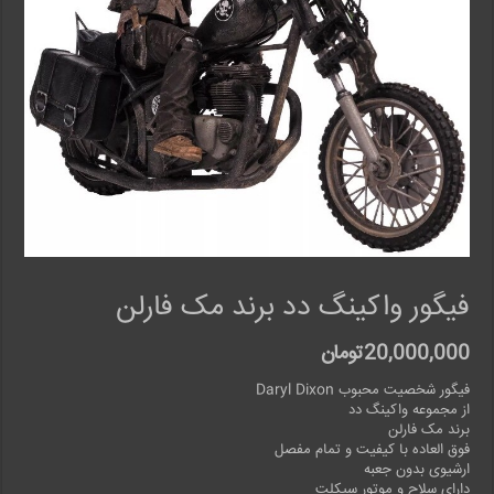
فیگور واکینگ دد برند مک فارلن
20,000,000
تومان
فیگور شخصیت محبوب Daryl Dixon
از مجموعه واکینگ دد
برند مک فارلن
فوق العاده با کیفیت و تمام مفصل
ارشیوی بدون جعبه
دارای سلاح و موتور سیکلت