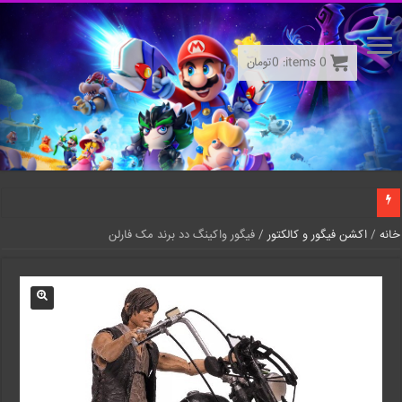
0
items:
0
تومان
خانه
/
اکشن فیگور و کالکتور
/ فیگور واکینگ دد برند مک فارلن