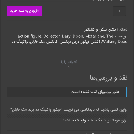
فیگور
افزودن به سبد خرید
واکینگ
دد
برند
دسته:
اکشن فیگور و کالکتور
مک
فارلن
برچسب:
The
,
Mcfarlane
,
Daryl Dixon
,
Collector
,
action figure
عدد
Walking Dead
,
اکشن فیگور
,
دریل دیکسن
,
کالکتور
,
مک فارلن
,
واکینگ دد
نظرات (0)
نقد و بررسی‌ها
هنوز بررسی‌ای ثبت نشده است.
اولین کسی باشید که دیدگاهی می نویسد “فیگور واکینگ دد برند مک فارلن”
برای فرستادن دیدگاه، باید
وارد شده
باشید.