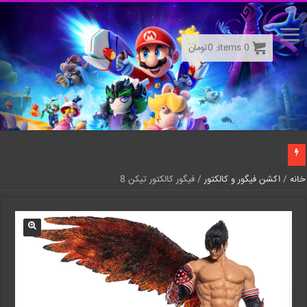
0
items:
0
تومان
خانه
/
اکشن فیگور و کالکتور
/ فیگور کالکتور تیکن 8