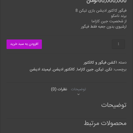
60,000,000
تومان
فیگور کاکتور ادیشن بازی تیکن 8
برند نامکو
از شخصیت جین کازاما
ارشیوی بدون جعبه فقط فیگور
فیگور
افزودن به سبد خرید
کالکتور
تیکن
8
دسته:
اکشن فیگور و کالکتور
عدد
برچسب:
تکن
,
تیکن
,
جین کازاما
,
کالکتور ادیشن
,
لیمیتد ادیشن
توضیحات
نظرات (0)
توضیحات
محصولات مرتبط