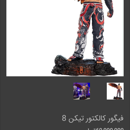
فیگور کالکتور تیکن 8