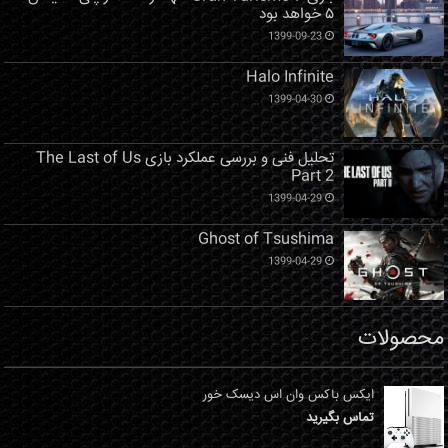
۵ خواهد بود
1399-09-23
Halo Infinite
1399-04-30
تحلیل فنی و بررسی عملکرد بازی The Last of Us
Part 2
1399-04-29
Ghost of Tsushima
1399-04-29
محصولات
ایکس باکس وان اس دیسک خور
تماس بگیرید