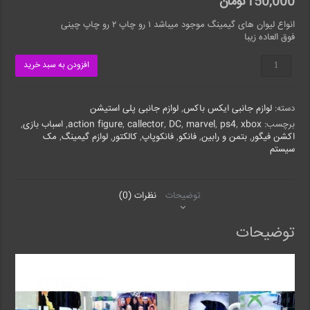
150,000
تومان
انواع لیوان های گیمینگ موجود میباشد ۱ رو چاپ ۲ رو چاپ چینی
فوق العاده زیبا
MUG
افزودن به سبد خرید
GAMING
عدد
دسته:
لوازم جانبی ایکس باکس
,
لوازم جانبی پلی استیشن
برچسب:
xbox
,
ps4
,
marvel
,
DC
,
callector
,
action figure
,
اسباب بازی
,
اکشن فیگور
,
بتمن و رابین
,
فانکو
,
فانکوپاپ
,
کالکتور
,
لوازم گیمینگ
,
مک
سیستم
توضیحات
نظرات (0)
توضیحات