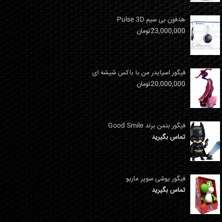
هدفون بی سیم Pulse 3D
23,000,000
تومان
فیگور اسپایدر من با باکس شیشه ای
20,000,000
تومان
فیگور بتمن برند Good Smile
تماس بگیرید
فیگور یوشی سوپر ماریو
تماس بگیرید