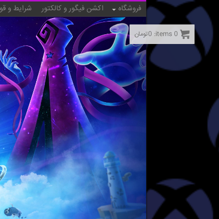
فروشگاه
اکشن فیگور و کالکتور
شرایط و قو
0
items:
0
تومان