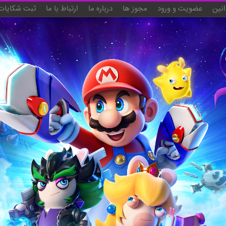
انین
عضویت و ورود
مجوز ها
درباره ما
ارتباط با ما
ثبت شکایات 