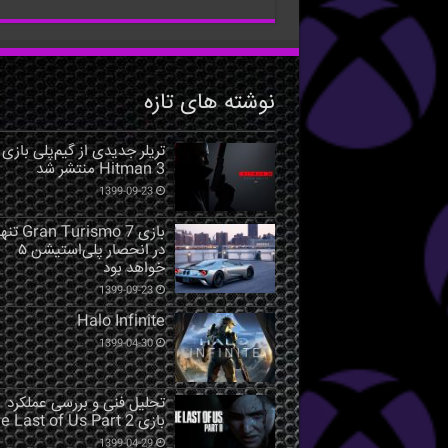
نوشته های تازه
تریلر جدیدی از گیم‌پلی بازی
Hitman 3 منتشر شد
1399-09-23
بازی Gran Turismo 7 ت
در انحصار پلی‌استیشن ۵
خواهد بود
1399-09-23
Halo Infinite
1399-04-30
تحلیل فنی و بررسی عملکرد
بازی The Last of Us Part 2
1399-04-29