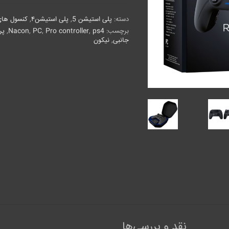
Revolution
Unlimited
دسته:
پلی استیشن 5
,
پلی استیشن۴
,
کنسول های
Pro
عدد
برچسب:
ps4
,
Pro controller
,
PC
,
Nacon
,
پر
جانبی
,
نیکون
نقد و بررسی‌ها