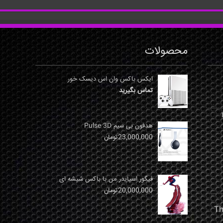
محصولات
ایکس باکس وان اس دیسک خور
تماس بگیرید
نها
هدفون بی سیم Pulse 3D
23,000,000
تومان
فیگور اسپایدر من با باکس شیشه ای
20,000,000
تومان