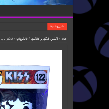
آخرین خبرها
خانه
/
اکشن فیگور و کالکتور
/
فانکوپاپ
/ فانکو پاپ The Starchild از گروه Kiss