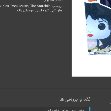
دسته:
فانکوپاپ
از
گروه
برچسب:
The Starchild
,
Rock Music
,
Kiss
,
p
Kiss
های کپی
,
گروه کیس
,
موسیقی راک
عدد
نقد و بررسی‌ها
هنوز بررسی‌ای ثبت نشده است.