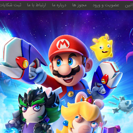
انین
عضویت و ورود
مجوز ها
درباره ما
ارتباط با ما
ثبت شکایات 