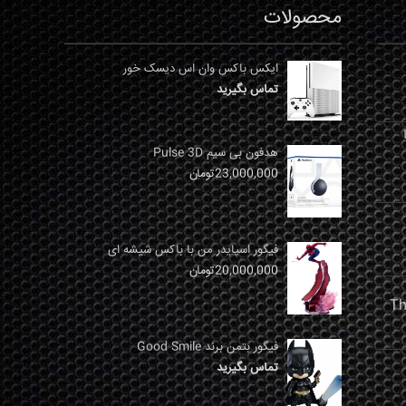
محصولات
ایکس باکس وان اس دیسک خور
تماس بگیرید
نها
هدفون بی سیم Pulse 3D
23,000,000
تومان
فیگور اسپایدر من با باکس شیشه ای
20,000,000
تومان
فیگور بتمن برند Good Smile
تماس بگیرید