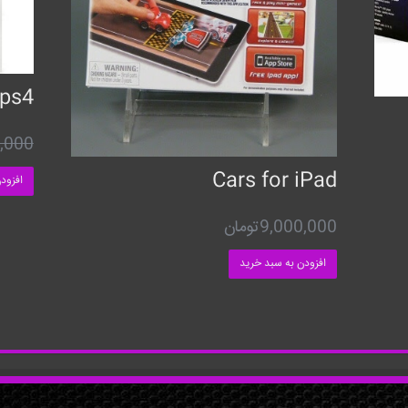
 ps4
,000
Cars for iPad
افزود
9,000,000
تومان
افزودن به سبد خرید