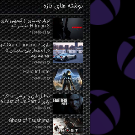
نوشته های تازه
تریلر جدیدی از گیم‌پلی بازی
Hitman 3 منتشر شد
1399-09-23
بازی Gran Turismo 7 ت
در انحصار پلی‌استیشن ۵
خواهد بود
1399-09-23
Halo Infinite
1399-04-30
تحلیل فنی و بررسی عملکرد
بازی The Last of Us Part 2
1399-04-29
Ghost of Tsushima
1399-04-29