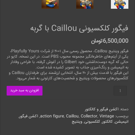
فیگور کلکسیونی Caillou با گربه
6,500,000
تومان
فیگور وینتیج Caillou، محصول رسمی سال ۲۰۰۱ از شرکت Playfully Yours،
یکی از آیتم‌های خاطره‌انگیز مجموعه محبوب PBS است. در این نسخه، کایو در
حالی که گربه دوست‌داشتنی خود Gilbert را در آغوش گرفته، با طراحی وفادار
به انیمیشن و رنگ‌آمیزی جذاب به تصویر کشیده شده است.
این فیگور با قدمت بیش از ۲۰ سال، انتخابی ارزشمند برای طرفداران Caillou و
کلکسیونرهای محصولات وینتیج و شخصیت‌های کارتونی به شمار می‌رود.
فیگور
افزودن به سبد خرید
کلکسیونی
Caillou
با
دسته:
اکشن فیگور و کالکتور
گربه
عدد
برچسب:
Vintage
,
Collector
,
Caillou
,
action figure
,
اکشن فیگور
,
انیمیشن
,
کالکتور
,
کلکسیونی
,
وینتیج