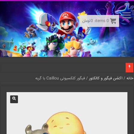
0
items:
0
تومان
خانه
/
اکشن فیگور و کالکتور
/ فیگور کلکسیونی Caillou با گربه