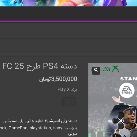
دسته PS4 طرح FC 25
3,500,000
تومان
برند Play X
دسته
PS4
طرح
FC
دسته:
پلی استیشن۴
,
لوازم جانبی پلی استیشن
25
عدد
برچسب:
sony
,
playstation
,
GamePad
,
ock
سونی