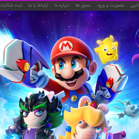
انین
عضویت و ورود
مجوز ها
درباره ما
ارتباط با ما
ثبت شکایات 