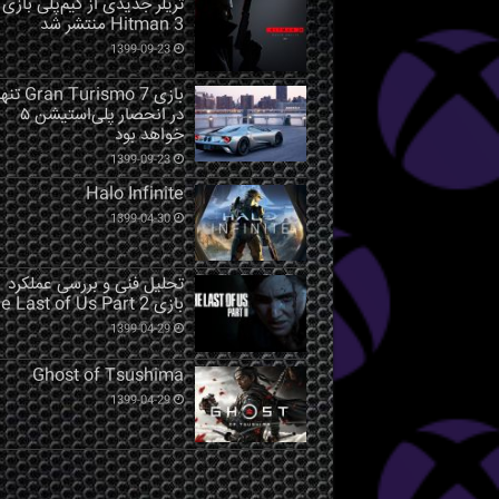
تریلر جدیدی از گیم‌پلی بازی
Hitman 3 منتشر شد
1399-09-23
بازی Gran Turismo 7 ت
در انحصار پلی‌استیشن ۵
خواهد بود
1399-09-23
Halo Infinite
1399-04-30
تحلیل فنی و بررسی عملکرد
بازی The Last of Us Part 2
1399-04-29
Ghost of Tsushima
1399-04-29