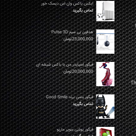
ایکس باکس وان اس دیسک خور
تماس بگیرید
نها
هدفون بی سیم Pulse 3D
23,000,000
تومان
فیگور اسپایدر من با باکس شیشه ای
20,000,000
تومان
فیگور بتمن برند Good Smile
تماس بگیرید
فیگور یوشی سوپر ماریو