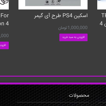
وب مدل TP4-
اسکین PS4 طرح آی گیمر
 For
882 مناسب برای پلی استیشن 4
on 4
1,000,000
تومان
,000
افزودن به سبد خرید
افزود
محصولات