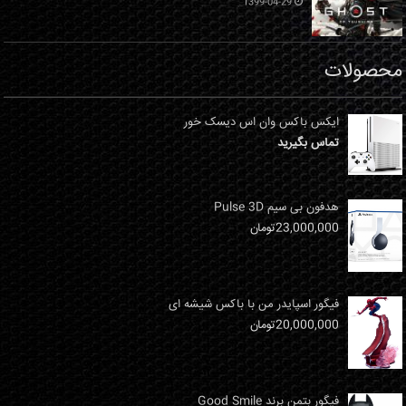
1399-04-29
محصولات
ایکس باکس وان اس دیسک خور
تماس بگیرید
هدفون بی سیم Pulse 3D
23,000,000
تومان
فیگور اسپایدر من با باکس شیشه ای
20,000,000
تومان
فیگور بتمن برند Good Smile