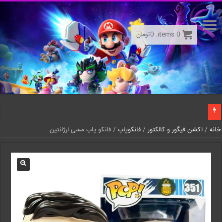
0
items:
0
تومان
خانه
/
اکشن فیگور و کالکتور
/
فانکوپاپ
/ فانکو پاپ مسی ارژانتین