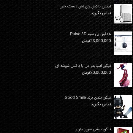
ایکس باکس وان اس دیسک خور
تماس بگیرید
هدفون بی سیم Pulse 3D
23,000,000
تومان
فیگور اسپایدر من با باکس شیشه ای
20,000,000
تومان
فیگور بتمن برند Good Smile
تماس بگیرید
فیگور یوشی سوپر ماریو