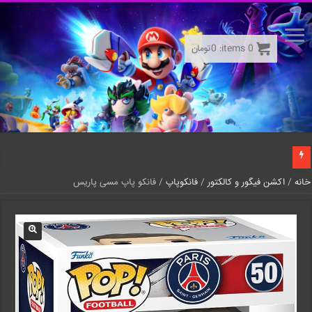
0
items:
0
تومان
خانه
/
اکشن فیگور و کالکتور
/
فانکوپاپ
/ فانکو پاپ مسی پاریس