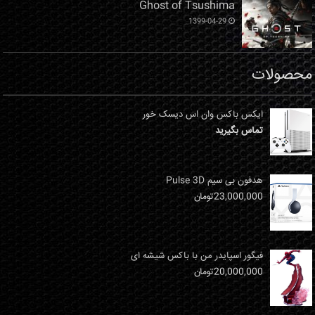
Ghost of Tsushima
1399-04-29
محصولات
ایکس باکس وان اس دیسک خور
تماس بگیرید
هدفون بی سیم Pulse 3D
23,000,000
تومان
فیگور اسپایدر من با باکس شیشه ای
20,000,000
تومان