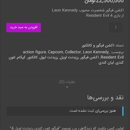
22,500,000
تومان
اکشن فیگور شخصیت محبوب Leon Kennedy
از بازی Resident Evil 4
فیگور
افزودن به سبد خرید
لئون
کندی
رزیدنت
دسته:
اکشن فیگور و کالکتور
اویل
4
برچسب:
,
Leon Kennedy
,
Collector
,
Capcom
,
action figure
عدد
Resident Evil
,
اکشن فیگور
,
رزیدنت اویل
,
رزیدنت ایول
,
کالکتور
,
کپکام
,
لئون
کندی
,
لیان کندی
نظرات (0)
نقد و بررسی‌ها
هنوز بررسی‌ای ثبت نشده است.
اولین کسی باشید که دیدگاهی می نویسد “فیگور لئون کندی رزیدنت اویل 4”