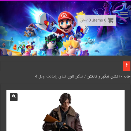
0
items:
0
تومان
خانه
/
اکشن فیگور و کالکتور
/ فیگور لئون کندی رزیدنت اویل 4